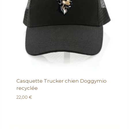
Casquette Trucker chien Doggymio
recyclée
22,00
€