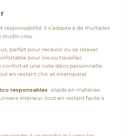
r
t responsabilité. Il s’adapte à de multiples
 studio cosy.
x, parfait pour recevoir ou se relaxer.
fortable pour lire ou travailler.
de confort et une note déco personnelle.
out en restant chic et intemporel.
éco responsables
: plaids en matières
ivers intérieur, tout en restant facile à
 conviendra à un proche qui aime les