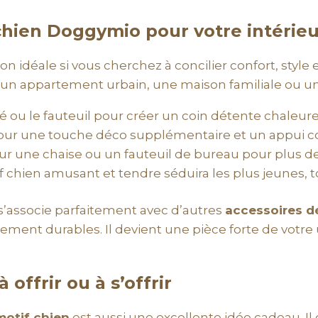
 chien Doggymio pour votre intérieu
on idéale si vous cherchez à concilier confort, style e
 un appartement urbain, une maison familiale ou un
é ou le fauteuil pour créer un coin détente chaleureu
t pour une touche déco supplémentaire et un appui con
e sur une chaise ou un fauteuil de bureau pour plus 
f chien amusant et tendre séduira les plus jeunes, t
s’associe parfaitement avec d’autres
accessoires d
ement durables. Il devient une pièce forte de votre un
offrir ou à s’offrir
motif chien
est aussi une excellente idée cadeau. Il