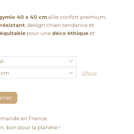
gymio 40 x 40 cm
allie confort premium,
 résistant
, design chien tendance et
équitable
pour une
déco éthique
et
Effacer
anier
mmande en France.
, bon pour la planète !