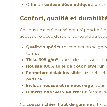
Offrir un
cadeau déco éthique
à un am
Confort, qualité et durabili
Ce coussin a été pensé pour répondre à de
accessoire déco durable, agréable au touch
Qualité supérieure
: confection soignée
temps.
Tissu 305 g/m²
: une toile épaisse, sol
Housse 100% toile de coton lavé
: un 
Fermeture éclair invisible
: discrète e
parfaite.
Inclus : housse et rembourrage
: vous
Dimensions : 40 x 40 cm
: un format s
Ce
coussin chien haut de gamme
offre u