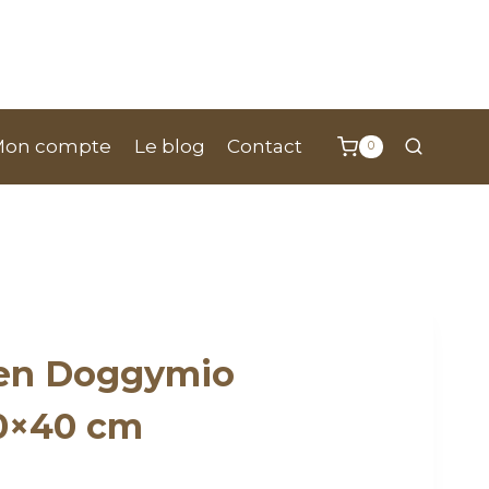
Mon compte
Le blog
Contact
0
ien Doggymio
40×40 cm