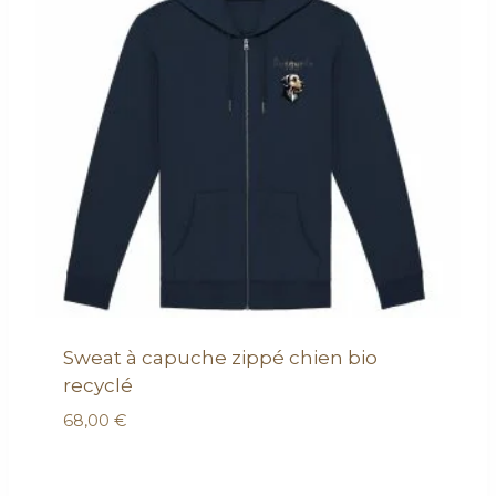
Sweat à capuche zippé chien bio
recyclé
68,00
€